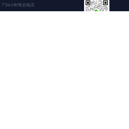
7*24小时售后电话
400-100-2938
大客户商务
售后微信客服
大客户商务咨询或GPU资源供应
邮件联系：yixiong@yisu.com
微信联系：zhouyixiong
ght © Yisu Cloud Ltd. All Rights Reserved. 广州亿速云计算有限公司
粤ICP备17096448号