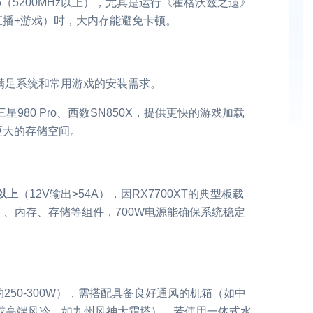
DR5（5200MHz以上），尤其是运行《霍格沃兹之遗》
直播+游戏）时，大内存能避免卡顿。
4.0），满足系统和常用游戏的安装需求。
，如三星980 Pro、西数SN850X，提供更快的游戏加载
更大的存储空间。
以上
（12V输出>54A），因RX7700XT的典型板载
170W）、内存、存储等组件，700W电源能确保系统稳定
约250-300W），需搭配具备良好通风的机箱（如中
冷或高端风冷，如九州风神大霜塔）。若使用一体式水