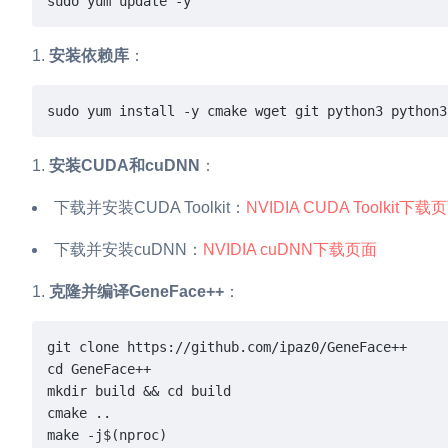
sudo yum update -y
安装依赖库
：
sudo yum install -y cmake wget git python3 python3
安装CUDA和cuDNN
：
下载并安装CUDA Toolkit：
NVIDIA CUDA Toolkit下载
下载并安装cuDNN：
NVIDIA cuDNN下载页面
克隆并编译GeneFace++
：
git 
clone
cd
 GeneFace++

mkdir build && 
cd
 build

cmake ..

make -j$(nproc)
